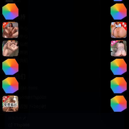
轻松喜剧
服务支持
客服中心
帮助中心
使用指南
版权声明
关于我们
联系我们
400-888-8888
support@TTsp008
在线客服 7×24小时
商务合作✈️
TTsp008