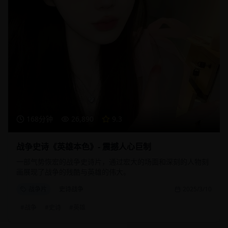
168分钟
26,890
9.3
战争史诗《英雄本色》- 震撼人心巨制
一部气势恢宏的战争史诗片，通过宏大的场面和深刻的人物刻
画展现了战争的残酷与英雄的伟大。
战争片
史诗战争
2025/3/10
#
战争
#
史诗
#
英雄