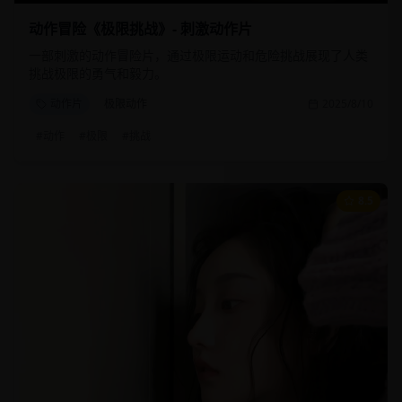
动作冒险《极限挑战》- 刺激动作片
一部刺激的动作冒险片，通过极限运动和危险挑战展现了人类
挑战极限的勇气和毅力。
动作片
极限动作
2025/8/10
#
动作
#
极限
#
挑战
8.5