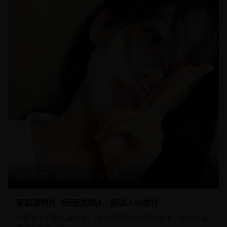
96分钟
20,150
8.9
家庭温情片《回家的路》- 感动人心佳作
一部感人的家庭温情片，通过细腻的情感描绘展现了家庭的温