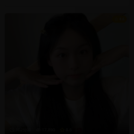
8.6
102分钟
17,890
8.6