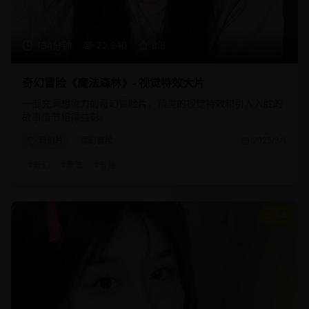
134分钟
22,340
8.8
奇幻冒险《魔法森林》- 视觉特效大片
一部充满想象力的奇幻冒险片，精美的视觉特效和引人入胜的
故事情节相得益彰。
奇幻片
魔幻冒险
2025/3/1
#
奇幻
#
魔法
#
冒险
9.3