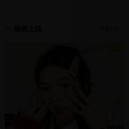
最新上线
查看更多 →
8.8