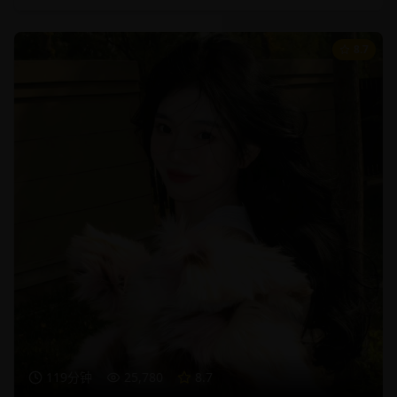
8.7
119分钟
25,780
8.7