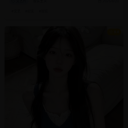
文艺片
现实主义
2025/8/20
#
文艺
#
纪实
#
现实
9.4